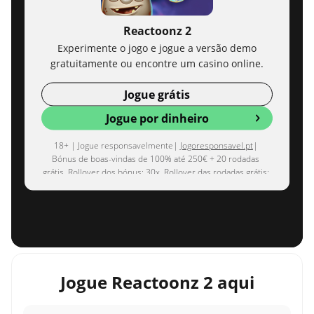
Reactoonz 2
Experimente o jogo e jogue a versão demo
gratuitamente ou encontre um casino online.
Jogue grátis
Jogue por dinheiro
18+ | Jogue responsavelmente|
Jogoresponsavel.pt
|
Bónus de boas-vindas de 100% até 250€ + 20 rodadas
grátis. Rollover dos bónus: 30x. Rollover das rodadas grátis:
60x. Validade: 30 dias.|
Regras e condições se aplicam
Jogue Reactoonz 2 aqui