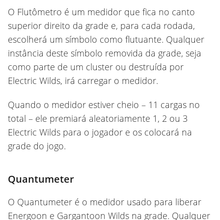
O Flutômetro é um medidor que fica no canto
superior direito da grade e, para cada rodada,
escolherá um símbolo como flutuante. Qualquer
instância deste símbolo removida da grade, seja
como parte de um cluster ou destruída por
Electric Wilds, irá carregar o medidor.
Quando o medidor estiver cheio – 11 cargas no
total – ele premiará aleatoriamente 1, 2 ou 3
Electric Wilds para o jogador e os colocará na
grade do jogo.
Quantumeter
O Quantumeter é o medidor usado para liberar
Energoon e Gargantoon Wilds na grade. Qualquer