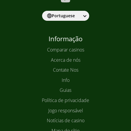
Portuguese
Informação
Comparar casinos
Acerca de nós
Contate Nos
Info
Guias
Política de privacidade
Jogo responsável
Notícias de casino
Mapa do sítio