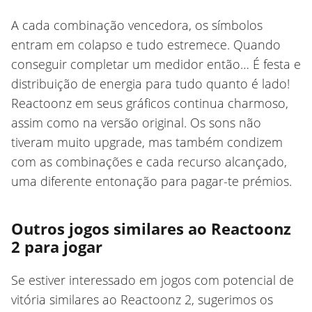
A cada combinação vencedora, os símbolos
entram em colapso e tudo estremece. Quando
conseguir completar um medidor então… É festa e
distribuição de energia para tudo quanto é lado!
Reactoonz em seus gráficos continua charmoso,
assim como na versão original. Os sons não
tiveram muito upgrade, mas também condizem
com as combinações e cada recurso alcançado,
uma diferente entonação para pagar-te prémios.
Outros jogos similares ao Reactoonz
2 para jogar
Se estiver interessado em jogos com potencial de
vitória similares ao Reactoonz 2, sugerimos os