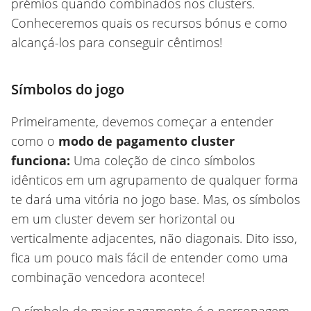
prémios quando combinados nos clusters.
Conheceremos quais os recursos bónus e como
alcançá-los para conseguir cêntimos!
Símbolos do jogo
Primeiramente, devemos começar a entender
como o
modo de pagamento cluster
funciona:
Uma coleção de cinco símbolos
idênticos em um agrupamento de qualquer forma
te dará uma vitória no jogo base. Mas, os símbolos
em um cluster devem ser horizontal ou
verticalmente adjacentes, não diagonais. Dito isso,
fica um pouco mais fácil de entender como uma
combinação vencedora acontece!