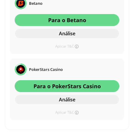
Betano
Para o Betano
Análise
Aplicar T&C
PokerStars Casino
Para o PokerStars Casino
Análise
Aplicar T&C