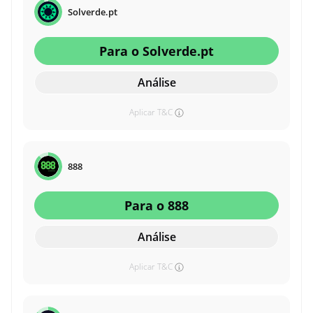
Solverde.pt
Para o Solverde.pt
Análise
Aplicar T&C
888
Para o 888
Análise
Aplicar T&C