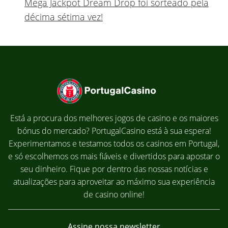
Mega Jackpot Dream Drop foi sorteado pela
décima sétima vez!
Está a procura dos melhores jogos de casino e os maiores
bónus do mercado? PortugalCasino está à sua espera!
Experimentamos e testamos todos os casinos em Portugal,
e só escolhemos os mais fiáveis e divertidos para apostar o
seu dinheiro. Fique por dentro das nossas notícias e
atualizações para aproveitar ao máximo sua experiência
de casino online!
Assine nossa newsletter