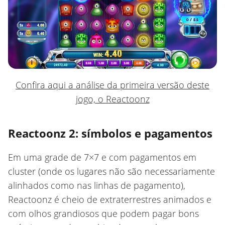
Confira aqui a análise da primeira versão deste
jogo, o Reactoonz
Reactoonz 2: símbolos e pagamentos
Em uma grade de 7×7 e com pagamentos em
cluster (onde os lugares não são necessariamente
alinhados como nas linhas de pagamento),
Reactoonz é cheio de extraterrestres animados e
com olhos grandiosos que podem pagar bons