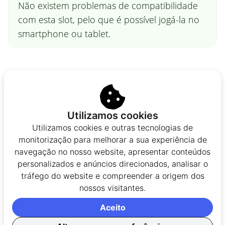
Não existem problemas de compatibilidade
com esta slot, pelo que é possível jogá-la no
smartphone ou tablet.
The Dog House – Prós e contras
Como se pode ver nesta análise The Dog House, o
jogo possui diversas vantagens. Porém, existem
Utilizamos cookies
também algumas coisas das quais não gostámos
Utilizamos cookies e outras tecnologias de
monitorização para melhorar a sua experiência de
tanto. Saiba tudo sobre os prós e contras da slot
navegação no nosso website, apresentar conteúdos
através da tabela abaixo:
personalizados e anúncios direcionados, analisar o
tráfego do website e compreender a origem dos
Prós
Contras
nossos visitantes.
Aceito
✓
Prémio máximo
✗
Volatilidade