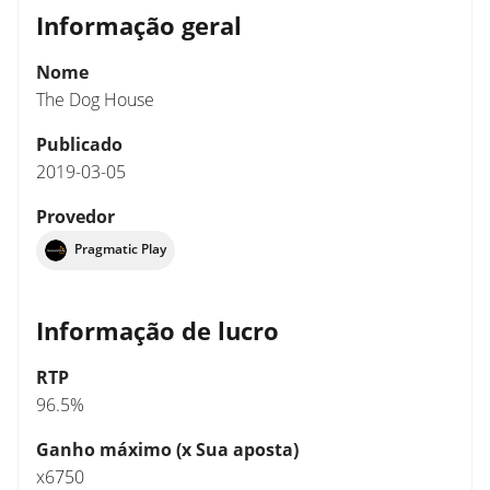
Informação geral
Nome
The Dog House
Publicado
2019-03-05
Provedor
Pragmatic Play
Informação de lucro
RTP
96.5%
Ganho máximo (x Sua aposta)
x6750