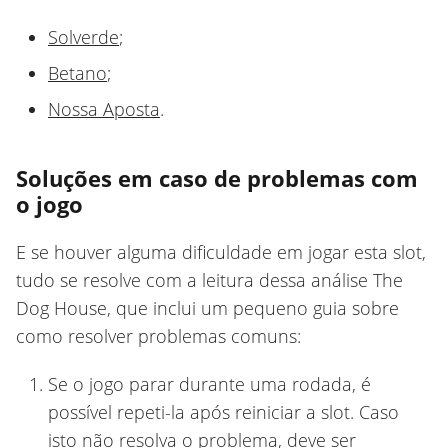
Solverde
;
Betano
;
Nossa Aposta
.
Soluções em caso de problemas com
o jogo
E se houver alguma dificuldade em jogar esta slot,
tudo se resolve com a leitura dessa análise The
Dog House, que inclui um pequeno guia sobre
como resolver problemas comuns:
Se o jogo parar durante uma rodada, é
possível repeti-la após reiniciar a slot. Caso
isto não resolva o problema, deve ser