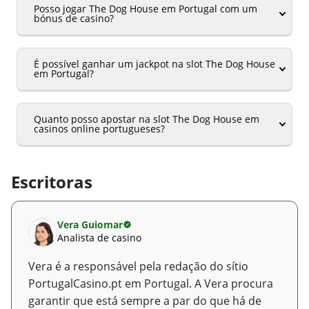
Posso jogar The Dog House em Portugal com um
bónus de casino?
É possível ganhar um jackpot na slot The Dog House
em Portugal?
Quanto posso apostar na slot The Dog House em
casinos online portugueses?
Escritoras
Vera Guiomar
Analista de casino
Vera é a responsável pela redação do sítio
PortugalCasino.pt em Portugal. A Vera procura
garantir que está sempre a par do que há de