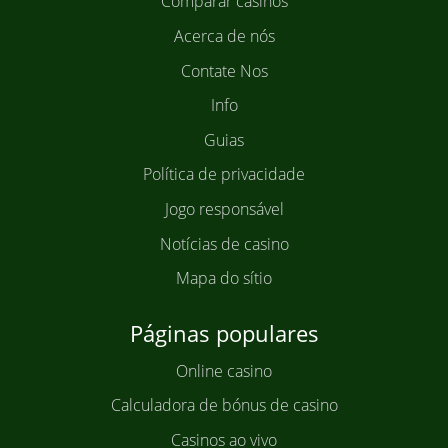
Comparar casinos
Acerca de nós
Contate Nos
Info
Guias
Política de privacidade
Jogo responsável
Notícias de casino
Mapa do sítio
Páginas populares
Online casino
Calculadora de bónus de casino
Casinos ao vivo