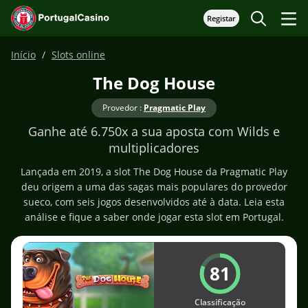
Registar
Início
Slots online
The Dog House
Provedor :
Pragmatic Play
Ganhe até 6.750x a sua aposta com Wilds e
multiplicadores
Lançada em 2019, a slot The Dog House da Pragmatic Play
deu origem a uma das sagas mais populares do provedor
sueco, com seis jogos desenvolvidos até à data. Leia esta
análise e fique a saber onde jogar esta slot em Portugal.
81
Classificação