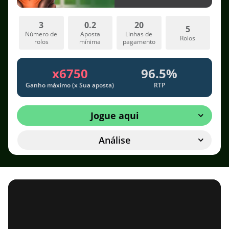
3
0.2
20
5
Número de
Aposta
Linhas de
Rolos
rolos
mínima
pagamento
x6750
96.5%
Ganho máximo (x Sua aposta)
RTP
Jogue aqui
Análise