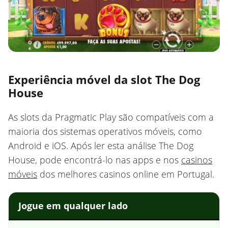
Experiência móvel da slot The Dog
House
As slots da Pragmatic Play são compatíveis com a
maioria dos sistemas operativos móveis, como
Android e iOS. Após ler esta análise The Dog
House, pode encontrá-lo nas apps e nos
casinos
móveis
dos melhores casinos online em Portugal.
Jogue em qualquer lado