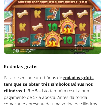
Rodadas grátis
Para desencadear o bónus de
rodadas grátis
,
tem que se obter três símbolos Bónus nos
cilindros 1, 3 e 5
– isto também resulta num
pagamento de 5x a aposta. Antes da ronda
começar, é apresentada uma grelha de cilindros