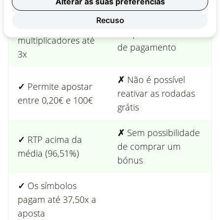
de 6.750x a aposta
demasiado elevada
Alterar as suas preferências
Recuso
✓
Wilds com
✗
Apenas 20 linhas
multiplicadores até
de pagamento
3x
✗
Não é possível
✓
Permite apostar
reativar as rodadas
entre 0,20€ e 100€
grátis
✗
Sem possibilidade
✓
RTP acima da
de comprar um
média (96,51%)
bónus
✓
Os símbolos
pagam até 37,50x a
aposta