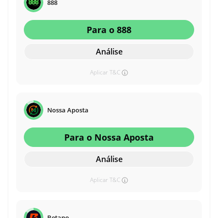
888
Para o 888
Análise
Aplicar T&C
Nossa Aposta
Para o Nossa Aposta
Análise
Aplicar T&C
Betano