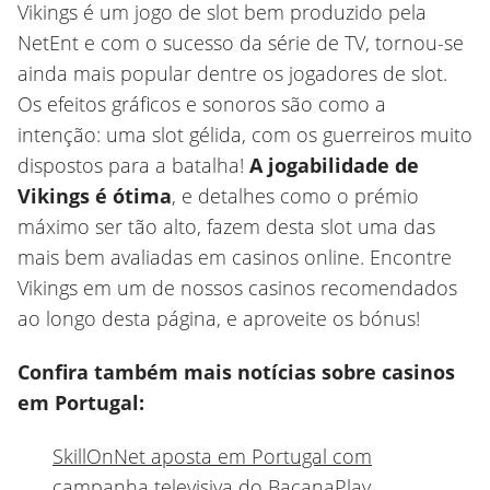
Vikings é um jogo de slot bem produzido pela
NetEnt e com o sucesso da série de TV, tornou-se
ainda mais popular dentre os jogadores de slot.
Os efeitos gráficos e sonoros são como a
intenção: uma slot gélida, com os guerreiros muito
dispostos para a batalha!
A jogabilidade de
Vikings é ótima
, e detalhes como o prémio
máximo ser tão alto, fazem desta slot uma das
mais bem avaliadas em casinos online. Encontre
Vikings em um de nossos casinos recomendados
ao longo desta página, e aproveite os bónus!
Confira também mais notícias sobre casinos
em Portugal:
SkillOnNet aposta em Portugal com
campanha televisiva do BacanaPlay