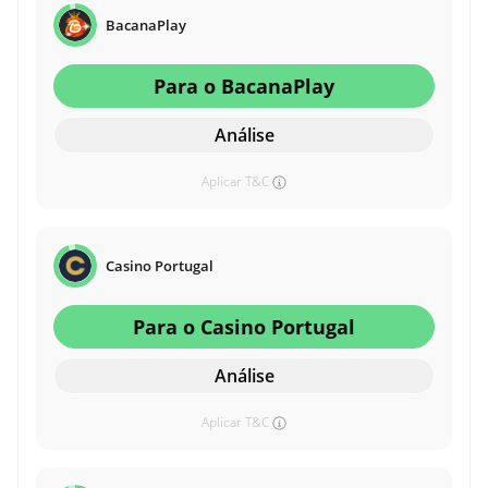
BacanaPlay
Para o BacanaPlay
Análise
Aplicar T&C
Casino Portugal
Para o Casino Portugal
Análise
Aplicar T&C