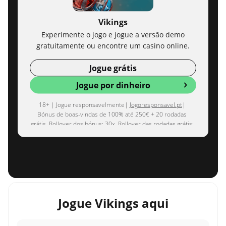
Vikings
Experimente o jogo e jogue a versão demo
gratuitamente ou encontre um casino online.
Jogue grátis
Jogue por dinheiro
18+ | Jogue responsavelmente|
Jogoresponsavel.pt
|
Bónus de boas-vindas de 100% até 250€ + 20 rodadas
grátis. Rollover dos bónus: 30x. Rollover das rodadas grátis:
60x. Validade: 30 dias.|
Regras e condições se aplicam
Jogue Vikings aqui