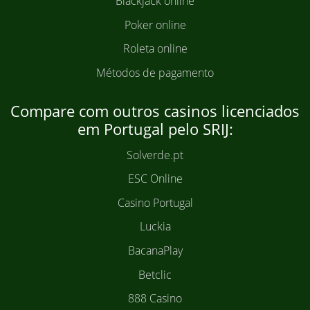
Blackjack online
Poker online
Roleta online
Métodos de pagamento
Compare com outros casinos licenciados
em Portugal pelo SRIJ:
Solverde.pt
ESC Online
Casino Portugal
Luckia
BacanaPlay
Betclic
888 Casino