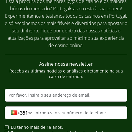
Está a procura dos melhores jogos de casino e os maiores
bónus do mercado? PortugalCasino está à sua espera!
Experimentamos e testamos todos os casinos em Portugal,
e só escolhemos os mais fiáveis e divertidos para apostar o
seu dinheiro. Fique por dentro das nossas notícias e
atualizações para aproveitar ao máximo sua experiência
de casino online!
Assine nossa newsletter
Receba as últimas notícias e análises diretamente na sua
caixa de entrada.
+351
Eu tenho mais de 18 anos.