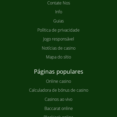
Contate Nos
Info
Guias
Política de privacidade
Jogo responsável
Notícias de casino
Mapa do sítio
Páginas populares
Online casino
Calculadora de bónus de casino
Casinos ao vivo
Baccarat online