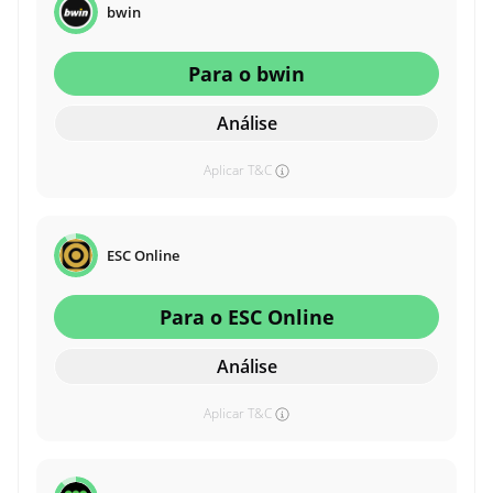
bwin
Para o bwin
Análise
Aplicar T&C
ESC Online
Para o ESC Online
Análise
Aplicar T&C