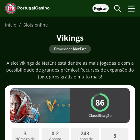
Registar
Início
Slots online
Vikings
Provedor :
NetEnt
A slot Vikings da NetEnt está dentre as mais jogadas e com a
possibilidade de grandes prémios! Recursos de expansão do
jogo, giros grátis e muito mais!
86
Classificação
3
0.2
243
5
Número de
Aposta
Linhas de