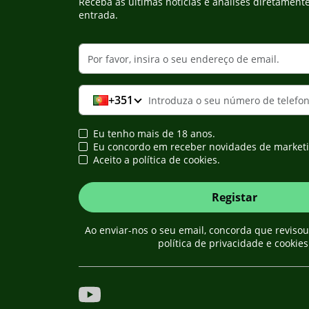
Receba as últimas notícias e análises diretament
entrada.
+351
Eu tenho mais de 18 anos.
Eu concordo em receber novidades de marketi
Aceito a política de cookies.
Registar
Ao enviar-nos o seu email, concorda que revisou
política de privacidade e cookies