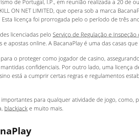
ismo de Portugal, I.P., em reunião realizada a 20 de 
 SKILL ON NET LIMITED, que opera sob a marca BacanaP
. Esta licença foi prorrogada pelo o período de três ano
des licenciadas pelo
Serviço de Regulação e Inspeção d
os e apostas online. A BacanaPlay é uma das casas que 
para o proteger como jogador de casino, assegurand
 mantidas confidenciais. Por outro lado, uma licença
sino está a cumprir certas regras e regulamentos esta
e importantes para qualquer atividade de jogo, como, 
a,
blackjack
e muito mais.
anaPlay