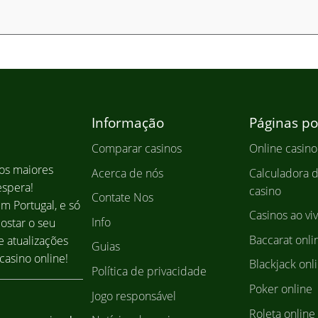
Informação
Páginas po
Comparar casinos
Online casino
 os maiores
Acerca de nós
Calculadora 
espera!
casino
Contate Nos
m Portugal, e só
Casinos ao vi
Info
ostar o seu
Baccarat onli
e atualizações
Guias
casino online!
Blackjack onl
Política de privacidade
Poker online
Jogo responsável
Roleta online