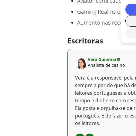
Aviator certificado pa
Gaming Realms estreia-
Aumento nas receitas d
Escritoras
Vera Guiomar
Analista de casino
Vera é a responsável pela 
sempre a par do que há de
leitores portugueses a ob
tempo e dinheiro com res
Ela gosta e orgulha-se de 
português. E de fazer cres
os leitores.