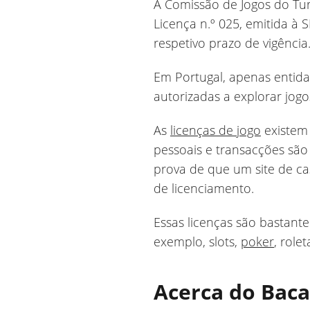
A Comissão de Jogos do Tur
Licença n.º 025, emitida à
respetivo prazo de vigência
Em Portugal, apenas entida
autorizadas a explorar jog
As
licenças de jogo
existem 
pessoais e transacções são
prova de que um site de ca
de licenciamento.
Essas licenças são bastant
exemplo, slots,
poker
, rolet
Acerca do Bac