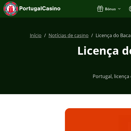
Bónus
Início
Notícias de casino
Licença do Baca
Licença d
Portugal, licença