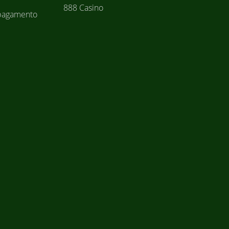
888 Casino
pagamento