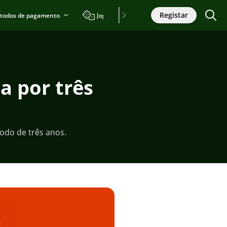
Registar
todos de pagamento
Jogos
a por três
íodo de três anos.